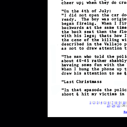
1
|
2
|
3
|
4
|
5
|
6
|
7
|
8
|
9
|
10
23
|
24
|
25
| 26 
Ba