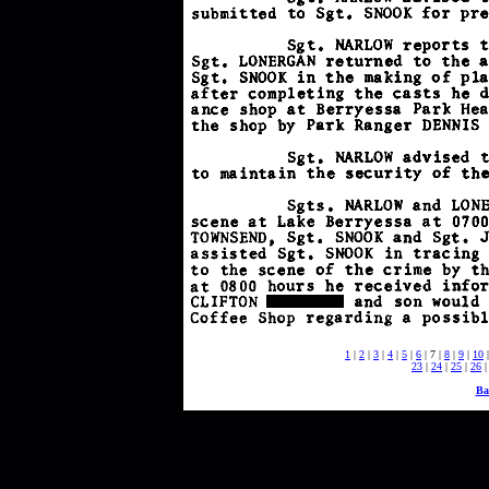
1
|
2
|
3
|
4
|
5
|
6
| 7 |
8
|
9
|
10
23
|
24
|
25
|
26
Ba